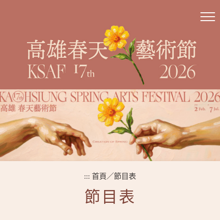
跳
到
主
要
內
容
區
塊
:::
首頁
／
節目表
節目表