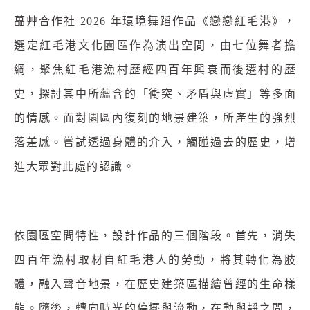
藟艸合作社 2026 年環境舞蹈作品《戀戀紅毛港》，
選定紅毛港文化園區作為演出空間，由七位舞者擔
綱，聚焦紅毛港漁村歷經四百年興衰而後遷村的歷
史，探討其中所蘊含的「衝突、矛盾與虛實」等多面
的情感。面對園區內復刻的地景建築，所產生的強烈
落差感。嘗試透過身體的介入，觸碰過去的歷史，增
進大眾對此處的認識。
依園區空間特性，設計作品的三個階段。首先，消失
四百年漁村取材自紅毛港人的勞動，將其轉化為肢
體，融入聲音地景，在歷史建築區描繪曾經的生命樣
態。隨後，轉向時光的停擺與流動，在動與靜之間，